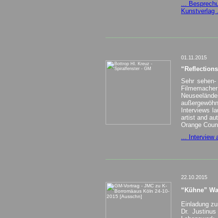
... Besprech
Kunstverlag .
_________________________________
01.11.2015
“Reflection
Sehr sehen-
Filmemacher
Neuseelände
außergewöhnl
Interviews la
artist and a
Orange Count
... Interview
_________________________________
22.10.2015
“Kühne” Wan
Einladung zu
Dr. Justinu