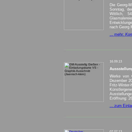
Die Georg-Me
Sonntag, d
Wittlich, 5
Glasmalere
Entwicklung
nach Georg 
... mehr:
Kon
______________________________________
16.09.13
Aussstellun
Werke von G
Dezember 20
Fritz-Winte
Künstlergen
Ausstellunge
Eröffnung: 2
... zum Einla
______________________________________
07.07.13