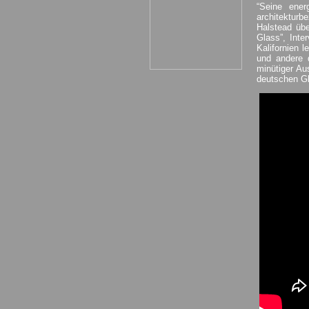
“Seine ener
architektur
Halstead üb
Glass”, Int
Kalifornien 
und andere 
minütiger Au
deutschen Gl