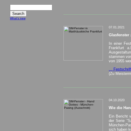
_________________________________
What's new
07.01.2021
Glasfenster
In einer Fes
Frankfurt a
Ausgestaltu
stammen von 
von 1955 werd
... Festschri
(Zu Meisterm
_________________________________
04.10.2020
Wie die Han
Ein Bericht 
der Serie “S
München-Pasi
sich haben k