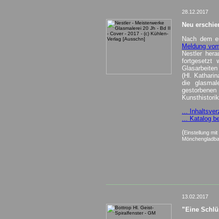
28.12.2017
Neu erschie
Nach dem er
Meldung vom
Nestler her
fortgesetzt
Glasarbeite
(Hl. Kathari
die glasmal
gestorbenen
Kunsthistori
... Inhaltsv
... Katalog b
(
Einstellung mi
Mönchengladba
_________________________________
13.02.2017
”Eine Schlü