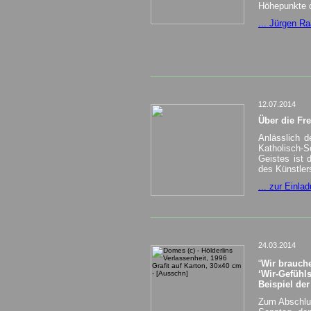
Höhepunkte d
... Jürgen Ra
_________________________________
12.07.2014
Über die Fre
Anlässlich 
Katholisch-S
Geistes ist 
des Künstler
... zur Einlad
_________________________________
24.03.2014
“
Wir brauch
‘Wir-Gefühl
Beispiel de
Zum Abschluss