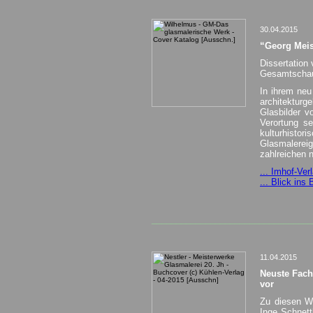
30.04.2015
“Georg Meis
Dissertation
Gesamtschau
In ihrem neu
architektur
Glasbilder v
Verortung se
kulturhisto
Glasmalereig
zahlreichen 
... Imhof-Ver
... Blick ins 
_________________________________
11.04.2015
Neuste Fachp
vor
Zu diesen We
Inge Schnettl