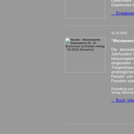
Lebenswerk 
Glasfenster 
... Einladungs
_________________________________
11.10.2015
“Meisterwer
Die besonde
Jahrhundert 
herausragend
eingesehen 
Treppenhaus
eindringlic
Fenster von
Fenstern sta
Einstellung un
Verlag, Mönche
... Buch: Inf
_________________________________