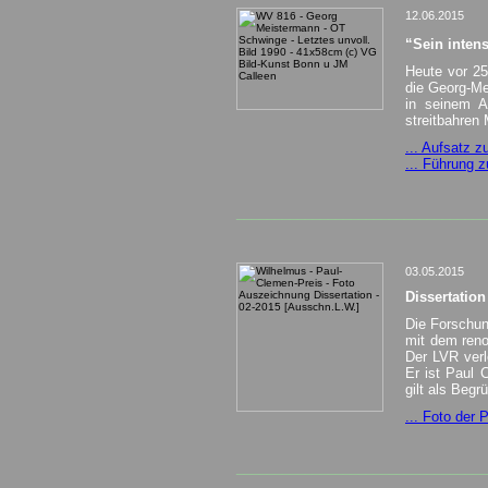
12.06.2015
“Sein intens
Heute vor 25
die Georg-Me
in seinem Au
streitbahren
... Aufsatz 
... Führung 
_________________________________
03.05.2015
Dissertatio
Die Forschun
mit dem ren
Der LVR verl
Er ist Paul 
gilt als Beg
... Foto der P
_________________________________