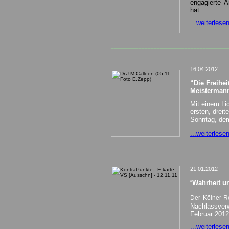
engagierte A
hat.
...weiterlesen
______________________________________
16.04.2012
“Die Freihe
Meistermann
Mit einem Li
ersten, drei
Sonntag, dem 
...weiterlese
______________________________________
21.01.2012
Wahrheit u
“
Der Kölner R
Nachlassverw
Februar 2012
...weiterlese