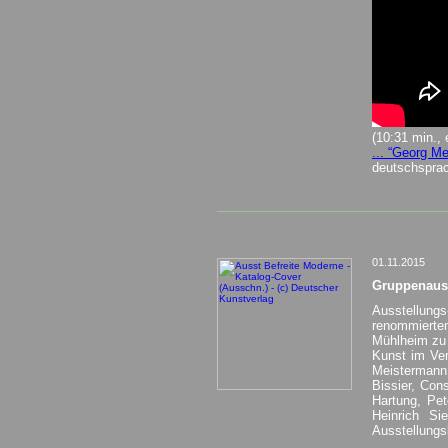
(10:31 min.,
... “Georg M
deutschsprac
_________________________________
01.11.2015
Gruppenauss
Ausstellung
renommierte
Mühlheim zu 
Kunst im Ve
Meistermann
Bissier, Con
Hartung, Pet
Heinrich Si
Ausstellungs