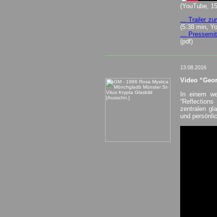
(YouTube, 15
... Trailer 
(5:38 min, Y
... Pressemi
(pdf)
_________________________________
13.08.2016
Video “Geor
In einem we
“Reflections
zentralen gl
und persönli