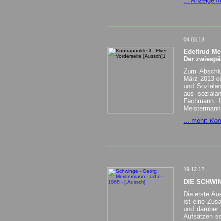
... Anzeige i
______________________________________
04.03.13
Edeltrud Me
Der zwiespä
Zum Abschlu
März 2013 ei
und Sozialan
aus soziala
Fachmann fü
Meistermann
... mehr:
Kon
______________________________________
19.12.12
DIE SCHWING
Die erste Au
ist eine Zus
und darüber 
Aufsätzen so