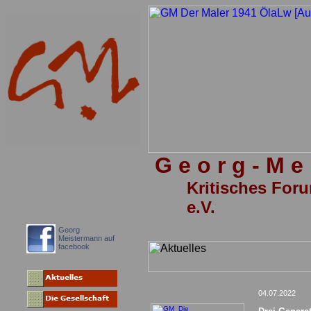
G e o r g - M e i
Kritisches Foru
e.V.
Georg
Meistermann auf
facebook
04.07.2022