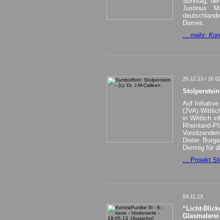
Sonntag, d
Justinus M
deutschlandw
Domes.
... mehr:
Kon
______________________________________
26.12.13 / 16.0
Stolperstein
Auf Initiati
(JVA) Wittli
in Wittlich i
Rheinland-P
Vorsitzenden
Dieter Burga
Demnig für d
... Projekt St
______________________________________
04.11.13
“Licht-Blic
Glasmalerei