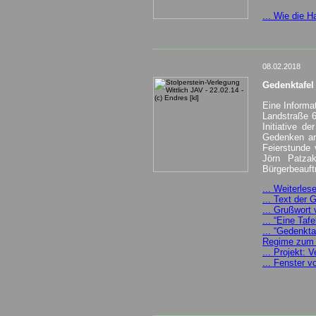
... Wie die 
_________________________________
08.02.2018
Gedenktafel 
Eine Informat
Landstraße 6
Initiative d
Gedenken an 
Feierstunde 
Jörn Patzak
Bürgerbeauft
... Weiterlese
... Text der 
... Grußwort
... “Eine Taf
... “Gedenkta
Regime zum O
... Projekt: 
... Fenster 
_________________________________