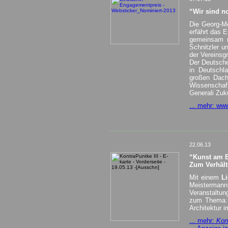
“Wir sind n
Die Georg-Me
erfährt das 
gemeinsam m
Schnitzler u
der Vereinsg
Der Deutsche
in Deutschl
großen Dach
Wissenschaft
Generali Zuk
... mehr: ww
______________________________________
22.06.13
“Kunst am B
Zum Verhält
Mit einem
Li
Meisterman
Veranstaltu
zum Thema: 
Architektur 
... mehr:
Kon