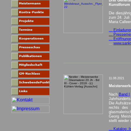
Drei Generat
Kunstforum 
Die diesjähr
zum 24. Juli
Maria Callee
... Einladung
... Pressemel
... Eröffnung
...
www.sank
_________________________________
11.08.2021
Meisterwerke
Nach
Band I
Jahrhunderts
Die Aufsätze
rechts des 
glasmalerisc
Georg Meist
stellt wieder
... Katalog: 