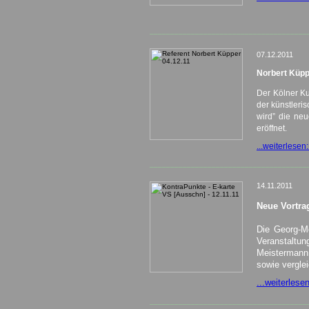
______________________________________
07.12.2011
Norbert Küpp
Der Kölner Ku
der künstleri
wird” die neu
eröffnet.
...weiterlesen
______________________________________
14.11.2011
Neue Vortra
Die Georg-Me
Veranstaltun
Meistermann 
sowie verglei
...weiterlese
______________________________________