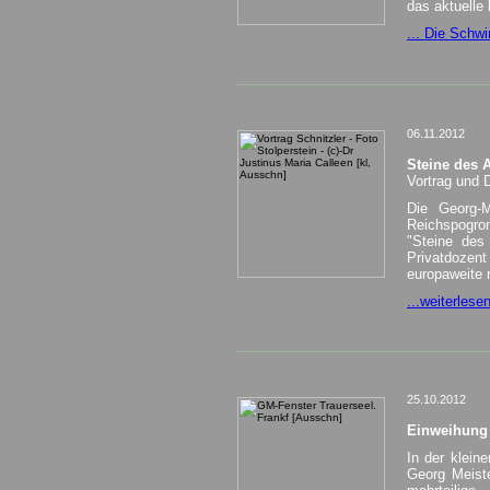
das aktuelle 
... Die Schwi
______________________________________
06.11.2012
Steine des 
Vortrag und
Die Georg-M
Reichspogro
"Steine des
Privatdozent
europaweite 
...weiterlese
______________________________________
25.10.2012
Einweihung 
In der klein
Georg Meist