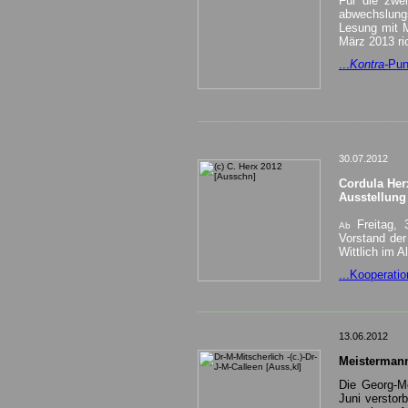
Für die zwei
abwechslung
Lesung mit M
März 2013 ri
...
Kontra-
Punk
______________________________________
30.07.2012
Cordula Her
Ausstellung 
F
reitag,
Ab
Vorstand der
Wittlich im 
...Kooperatio
______________________________________
13.06.2012
Meistermann
Die Georg-Me
Juni verstorb